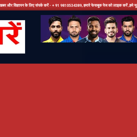
ए संपर्क करें - + 91 9810534389, हमारे फेसबूक पेज को लाइक करें ,हमे यूट्यूब पर सबस्क्राइब जरू