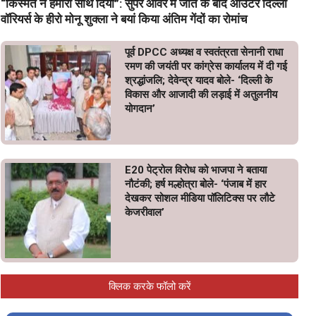
“किस्मत ने हमारा साथ दिया”: सुपर ओवर में जीत के बाद आउटर दिल्ली
वॉरियर्स के हीरो मोनू शुक्ला ने बयां किया अंतिम गेंदों का रोमांच
पूर्व DPCC अध्यक्ष व स्वतंत्रता सेनानी राधा
रमण की जयंती पर कांग्रेस कार्यालय में दी गई
श्रद्धांजलि; देवेन्द्र यादव बोले- ‘दिल्ली के
विकास और आजादी की लड़ाई में अतुलनीय
योगदान’
E20 पेट्रोल विरोध को भाजपा ने बताया
नौटंकी; हर्ष मल्होत्रा बोले- ‘पंजाब में हार
देखकर सोशल मीडिया पॉलिटिक्स पर लौटे
केजरीवाल’
क्लिक करके फॉलो करें