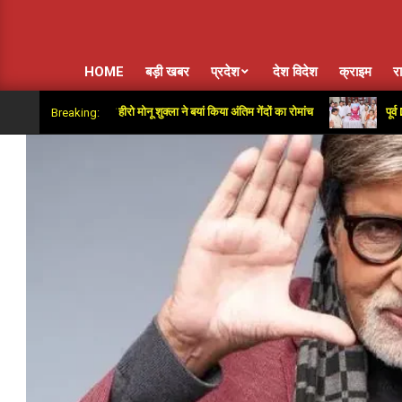
HOME
बड़ी खबर
प्रदेश
देश विदेश
क्राइम
र
ियर्स के हीरो मोनू शुक्ला ने बयां किया अंतिम गेंदों का रोमांच
पूर्व DPCC अध्यक्ष 
Breaking: