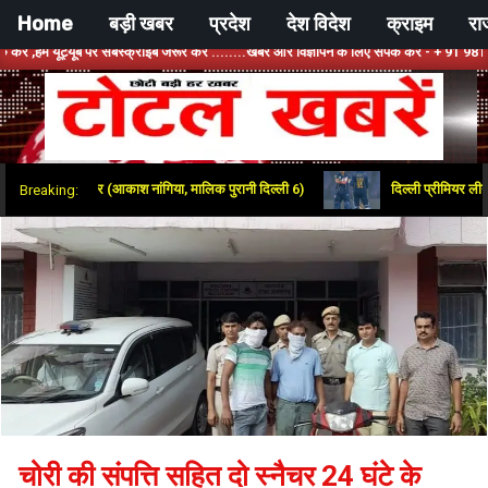
Skip
Home
बड़ी खबर
प्रदेश
देश विदेश
क्राइम
रा
to
ट्यूब पर सबस्क्राइब जरूर करें ........खबर और विज्ञापन के लिए संपर्क करें - + 91 9810534389, ह
content
टोटल
ेगी बरकरार (आकाश नांगिया, मालिक पुरानी दिल्ली 6)
दिल्ली प्रीमियर लीग में यज
Breaking:
खबरें
चोरी की संपत्ति सहित दो स्नैचर 24 घंटे के