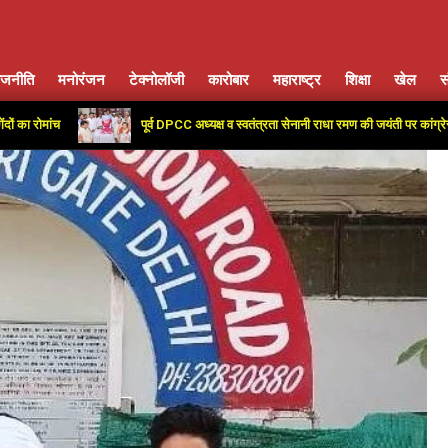
ाजनीति
मनोरंजन
टेक्नोलॉजी
कारोबार
महाराष्ट्र
शिक्षा
खेल
स
Primary
Navigation
ांच
पूर्व DPCC अध्यक्ष व स्वतंत्रता सेनानी राधा रमण की जयंती पर कांग्रेस कार्यालय
Menu