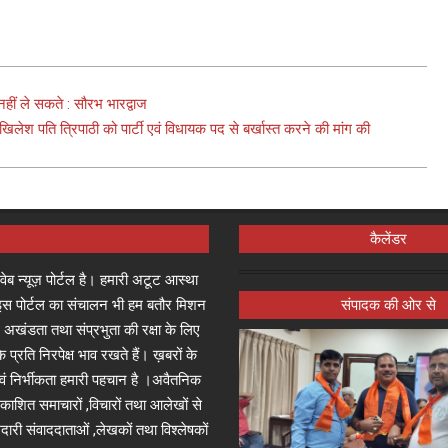
हीं ले सकते : सौरभ भारद्वाज
लेश पति त्रिपाठी को पार्टी एवं विधायक पद से बर्खास्त करने की मांग की
कैलेंडर
्ष वेब न्यूज़ पोर्टल है। हमारी अटूट आस्था
जा इस पोर्टल का संचालन भी हम बतौर मिशन
संपादक की ओर से
 अखंडता तथा संप्रभुता की रक्षा के लिए
े प्रति निरपेक्ष भाव रखते हैं। ख़बरों के
 एवं निर्भीकता हमारी पहचान है ।अवैतनिक
प्रकाशित समाचारों ,विचारों तथा आलेखों से
दारी संवाददाताओं ,लेखकों तथा विश्लेषकों