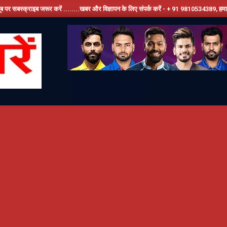
 जरूर करें ........खबर और विज्ञापन के लिए संपर्क करें - + 91 9810534389, हमारे फेसबूक पेज को 