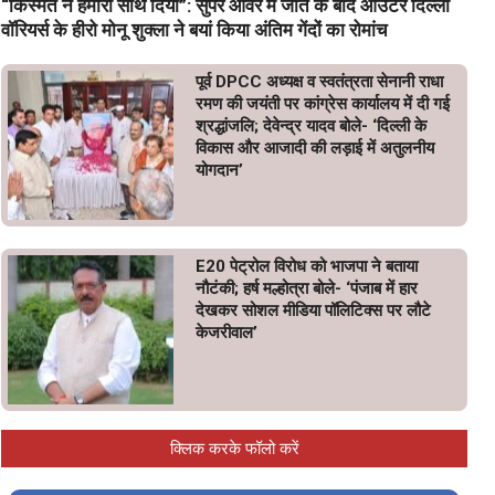
“किस्मत ने हमारा साथ दिया”: सुपर ओवर में जीत के बाद आउटर दिल्ली
वॉरियर्स के हीरो मोनू शुक्ला ने बयां किया अंतिम गेंदों का रोमांच
पूर्व DPCC अध्यक्ष व स्वतंत्रता सेनानी राधा
रमण की जयंती पर कांग्रेस कार्यालय में दी गई
श्रद्धांजलि; देवेन्द्र यादव बोले- ‘दिल्ली के
विकास और आजादी की लड़ाई में अतुलनीय
योगदान’
E20 पेट्रोल विरोध को भाजपा ने बताया
नौटंकी; हर्ष मल्होत्रा बोले- ‘पंजाब में हार
देखकर सोशल मीडिया पॉलिटिक्स पर लौटे
केजरीवाल’
क्लिक करके फॉलो करें