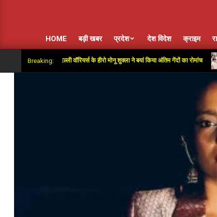
HOME
बड़ी खबर
प्रदेश
देश विदेश
क्राइम
र
ाद आउटर दिल्ली वॉरियर्स के हीरो मोनू शुक्ला ने बयां किया अंतिम गेंदों का रोमांच
पू
Breaking: