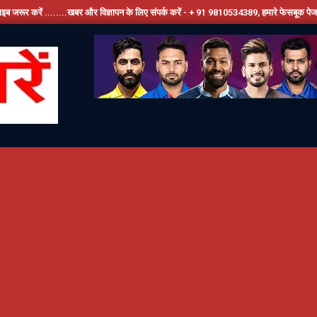
...खबर और विज्ञापन के लिए संपर्क करें - + 91 9810534389, हमारे फेसबूक पेज को लाइक करें ,हमे य