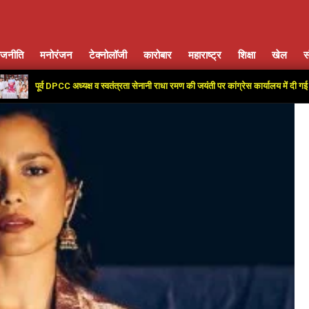
ाजनीति
मनोरंजन
टेक्नोलॉजी
कारोबार
महाराष्ट्र
शिक्षा
खेल
स
Primary
Navigation
र्व DPCC अध्यक्ष व स्वतंत्रता सेनानी राधा रमण की जयंती पर कांग्रेस कार्यालय में दी गई श्रद्धांजलि
Menu