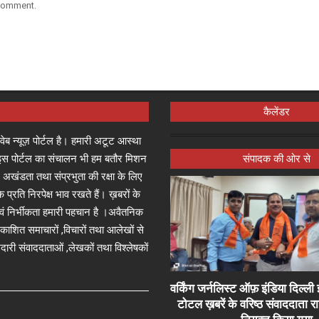
 comment.
कैलेंडर
्ष वेब न्यूज़ पोर्टल है। हमारी अटूट आस्था
जा इस पोर्टल का संचालन भी हम बतौर मिशन
संपादक की ओर से
 अखंडता तथा संप्रभुता की रक्षा के लिए
े प्रति निरपेक्ष भाव रखते हैं। ख़बरों के
 एवं निर्भीकता हमारी पहचान है ।अवैतनिक
प्रकाशित समाचारों ,विचारों तथा आलेखों से
दारी संवाददाताओं ,लेखकों तथा विश्लेषकों
वर्किंग जर्नलिस्ट ऑफ़ इंडिया दिल्
टोटल ख़बरें के वरिष्ठ संवाददाता 