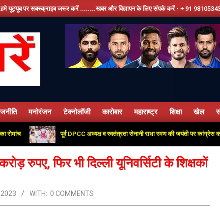
राइब जरूर करें ........खबर और विज्ञापन के लिए संपर्क करें - + 91 9810534389, हमारे फेसबूक पेज
ाजनीति
मनोरंजन
टेक्नोलॉजी
कारोबार
महाराष्ट्र
शिक्षा
खेल
स
Primary
Navigation
पूर्व DPCC अध्यक्ष व स्वतंत्रता सेनानी राधा रमण की जयंती पर कांग्रेस कार्यालय में दी
Menu
ोड़ रुपए, फिर भी दिल्ली यूनिवर्सिटी के शिक्षकों
 2023
WITH:
0 COMMENTS