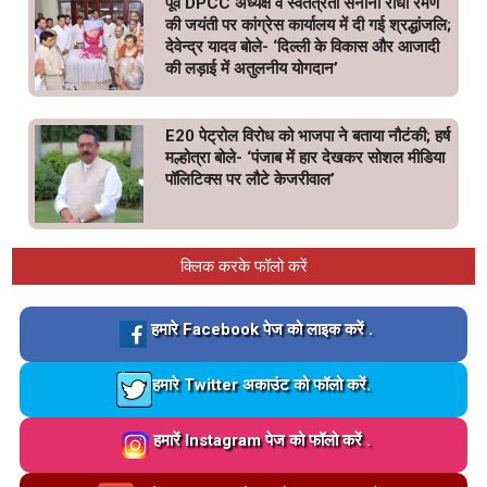
पूर्व DPCC अध्यक्ष व स्वतंत्रता सेनानी राधा रमण
की जयंती पर कांग्रेस कार्यालय में दी गई श्रद्धांजलि;
देवेन्द्र यादव बोले- ‘दिल्ली के विकास और आजादी
की लड़ाई में अतुलनीय योगदान’
E20 पेट्रोल विरोध को भाजपा ने बताया नौटंकी; हर्ष
मल्होत्रा बोले- ‘पंजाब में हार देखकर सोशल मीडिया
पॉलिटिक्स पर लौटे केजरीवाल’
क्लिक करके फॉलो करें
Loading…
हमारे Facebook पेज को लाइक करें .
Loading…
हमारे Twitter अकाउंट को फॉलो करें.
Loading…
हमारें Instagram पेज को फॉलो करें .