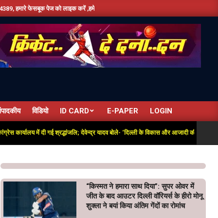
हमे यूट्यूब पर सबस्क्राइब जरूर करें,दिन भर की तमाम छोटी बड़ी खबरों के लिए बने रहे हमारे साथ ,ध
ंपादकीय
विडियो
ID CARD
E-PAPER
LOGIN
श्रद्धांजलि; देवेन्द्र यादव बोले- ‘दिल्ली के विकास और आजादी की लड़ाई में अतुलनीय योगदान’
“किस्मत ने हमारा साथ दिया”: सुपर ओवर में
जीत के बाद आउटर दिल्ली वॉरियर्स के हीरो मोनू
शुक्ला ने बयां किया अंतिम गेंदों का रोमांच