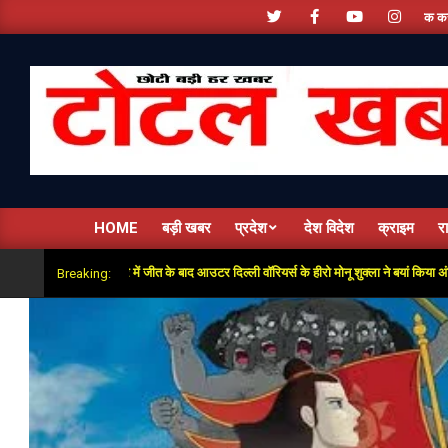
Skip
क करें - + 91 9810534389, हमारे फेसबूक पेज को लाइक करें ,हमे यूट्यूब पर सबस्क्राइब जरूर करें 
to
content
टोटल
खबरें
HOME
बड़ी खबर
प्रदेश
देश विदेश
क्राइम
र
ें जीत के बाद आउटर दिल्ली वॉरियर्स के हीरो मोनू शुक्ला ने बयां किया अंतिम गेंदों का रोमांच
Breaking: