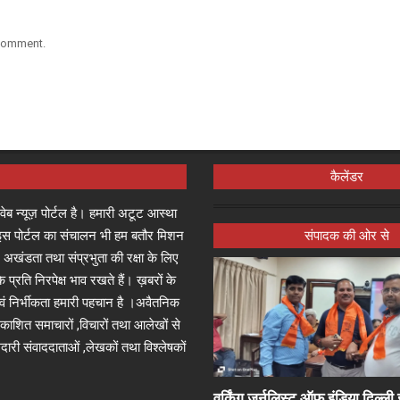
 comment.
कैलेंडर
्ष वेब न्यूज़ पोर्टल है। हमारी अटूट आस्था
जा इस पोर्टल का संचालन भी हम बतौर मिशन
संपादक की ओर से
 अखंडता तथा संप्रभुता की रक्षा के लिए
े प्रति निरपेक्ष भाव रखते हैं। ख़बरों के
 एवं निर्भीकता हमारी पहचान है ।अवैतनिक
प्रकाशित समाचारों ,विचारों तथा आलेखों से
दारी संवाददाताओं ,लेखकों तथा विश्लेषकों
वर्किंग जर्नलिस्ट ऑफ़ इंडिया दिल्