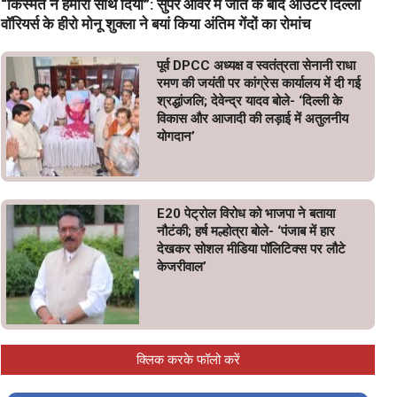
“किस्मत ने हमारा साथ दिया”: सुपर ओवर में जीत के बाद आउटर दिल्ली
वॉरियर्स के हीरो मोनू शुक्ला ने बयां किया अंतिम गेंदों का रोमांच
पूर्व DPCC अध्यक्ष व स्वतंत्रता सेनानी राधा
रमण की जयंती पर कांग्रेस कार्यालय में दी गई
श्रद्धांजलि; देवेन्द्र यादव बोले- ‘दिल्ली के
विकास और आजादी की लड़ाई में अतुलनीय
योगदान’
E20 पेट्रोल विरोध को भाजपा ने बताया
नौटंकी; हर्ष मल्होत्रा बोले- ‘पंजाब में हार
देखकर सोशल मीडिया पॉलिटिक्स पर लौटे
केजरीवाल’
क्लिक करके फॉलो करें