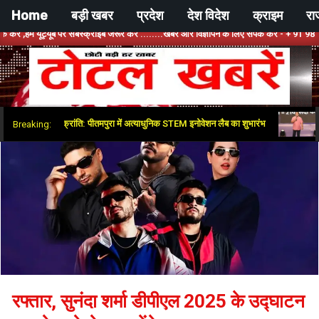
Skip
Home
बड़ी खबर
प्रदेश
देश विदेश
क्राइम
रा
to
ट्यूब पर सबस्क्राइब जरूर करें ........खबर और विज्ञापन के लिए संपर्क करें - + 91 9810534389, ह
content
टोटल
िक्षा क्षेत्र में नई क्रांति: पीतमपुरा में अत्याधुनिक STEM इनोवेशन लैब का शुभारंभ
भाजपा-
Breaking:
खबरें
रफ्तार, सुनंदा शर्मा डीपीएल 2025 के उद्घाटन