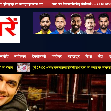
 जरूर करें ........खबर और विज्ञापन के लिए संपर्क करें - + 91 9810534389, हमारे फेसबूक पेज को 
ाजनीति
मनोरंजन
टेक्नोलॉजी
कारोबार
महाराष्ट्र
शिक्षा
खेल
स
Primary
Navigation
पूर्व DPCC अध्यक्ष व स्वतंत्रता सेनानी राधा रमण की जयंती पर कांग्रेस कार्यालय में दी गई
Menu