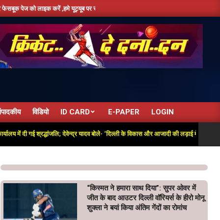
क करें ,हमे यूट्यूब पर सबस्क्राइब जरूर करें,दिन भर की तमाम छोटी बड़ी खबरों के लिए बने रहे हमार
ंपादकीय
विडियो
ID CARD
E-PAPER
LOGIN
दी गई श्रद्धांजलि; देवेन्द्र यादव बोले- ‘दिल्ली के विकास और आजादी की लड़ाई में अतुलनीय योगदान’
“किस्मत ने हमारा साथ दिया”: सुपर ओवर में
जीत के बाद आउटर दिल्ली वॉरियर्स के हीरो मोनू
शुक्ला ने बयां किया अंतिम गेंदों का रोमांच