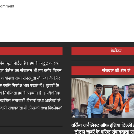
 comment.
कैलेंडर
्ष वेब न्यूज़ पोर्टल है। हमारी अटूट आस्था
जा इस पोर्टल का संचालन भी हम बतौर मिशन
संपादक की ओर से
 अखंडता तथा संप्रभुता की रक्षा के लिए
े प्रति निरपेक्ष भाव रखते हैं। ख़बरों के
 एवं निर्भीकता हमारी पहचान है ।अवैतनिक
प्रकाशित समाचारों ,विचारों तथा आलेखों से
दारी संवाददाताओं ,लेखकों तथा विश्लेषकों
वर्किंग जर्नलिस्ट ऑफ़ इंडिया दिल्
टोटल ख़बरें के वरिष्ठ संवाददाता 