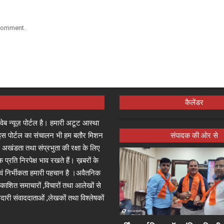
 comment.
कैलेंडर
्ष वेब न्यूज़ पोर्टल है। हमारी अटूट आस्था
जा इस पोर्टल का संचालन भी हम बतौर मिशन
संपादक की ओर से
 अखंडता तथा संप्रभुता की रक्षा के लिए
े प्रति निरपेक्ष भाव रखते हैं। ख़बरों के
 एवं निर्भीकता हमारी पहचान है ।अवैतनिक
प्रकाशित समाचारों ,विचारों तथा आलेखों से
दारी संवाददाताओं ,लेखकों तथा विश्लेषकों