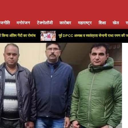
ाजनीति
मनोरंजन
टेक्नोलॉजी
कारोबार
महाराष्ट्र
शिक्षा
खेल
स
Primary
Navigation
ेंदों का रोमांच
पूर्व DPCC अध्यक्ष व स्वतंत्रता सेनानी राधा रमण की जयंती पर कांग्
Menu