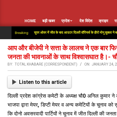
HOME
बड़ी खबर
प्रदेश
देश विदेश
क्राइम
र
 हमारा साथ दिया”: सुपर ओवर में जीत के बाद आउटर दिल्ली वॉरियर्स के हीरो मोनू शुक्ला ने बयां किया अं
Breaking:
आप और बीजेपी ने सत्ता के लालच ने एक बार फिर 
जनता की भावनाओं के साथ विश्वासघात है।- 
BY:
TOTAL KHABARE (CORRESPONDENT)
ON:
JANUARY 24, 
Listen to this article
दिल्ली प्रदेश कांग्रेस कमेटी के अध्यक्ष चौ0 अनिल कुमार
भाजपा द्वारा मेयर, डिप्टी मेयर व अन्य कमेटियों के चुनाव को
कि दोनो अवसरवादी पार्टियों ने चुनाव में जीत दिल्ली की जनता