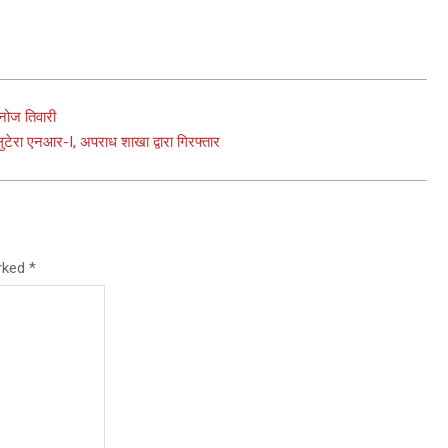
नोज तिवारी
ुटेरा एनआर-I, अपराध शाखा द्वारा गिरफ्तार
arked
*