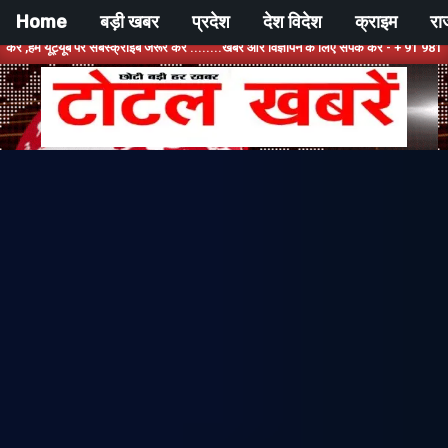
Skip
Home
बड़ी खबर
प्रदेश
देश विदेश
क्राइम
रा
to
यूब पर सबस्क्राइब जरूर करें ........खबर और विज्ञापन के लिए संपर्क करें - + 91 9810534389, हमा
content
टोटल
खबरें