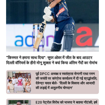
“किस्मत ने हमारा साथ दिया”: सुपर ओवर में जीत के बाद आउटर
दिल्ली वॉरियर्स के हीरो मोनू शुक्ला ने बयां किया अंतिम गेंदों का रोमांच
पूर्व DPCC अध्यक्ष व स्वतंत्रता सेनानी राधा रमण
की जयंती पर कांग्रेस कार्यालय में दी गई श्रद्धांजलि;
देवेन्द्र यादव बोले- ‘दिल्ली के विकास और आजादी
की लड़ाई में अतुलनीय योगदान’
E20 पेट्रोल विरोध को भाजपा ने बताया नौटंकी; हर्ष