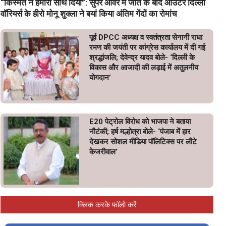
“किस्मत ने हमारा साथ दिया”: सुपर ओवर में जीत के बाद आउटर दिल्ली
वॉरियर्स के हीरो मोनू शुक्ला ने बयां किया अंतिम गेंदों का रोमांच
पूर्व DPCC अध्यक्ष व स्वतंत्रता सेनानी राधा
रमण की जयंती पर कांग्रेस कार्यालय में दी गई
श्रद्धांजलि; देवेन्द्र यादव बोले- ‘दिल्ली के
विकास और आजादी की लड़ाई में अतुलनीय
योगदान’
E20 पेट्रोल विरोध को भाजपा ने बताया
नौटंकी; हर्ष मल्होत्रा बोले- ‘पंजाब में हार
देखकर सोशल मीडिया पॉलिटिक्स पर लौटे
केजरीवाल’
क्लिक करके फॉलो करें