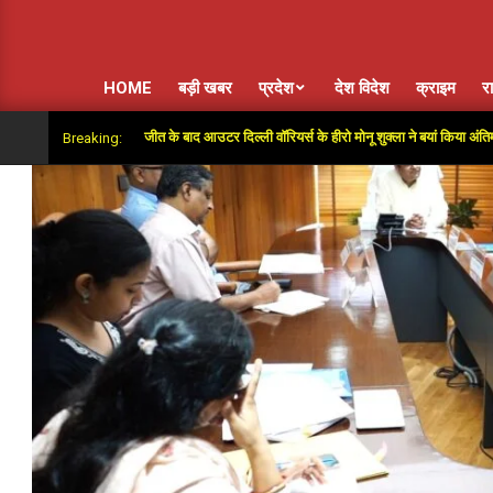
HOME
बड़ी खबर
प्रदेश
देश विदेश
क्राइम
र
 सुपर ओवर में जीत के बाद आउटर दिल्ली वॉरियर्स के हीरो मोनू शुक्ला ने बयां किया अंतिम गेंदों का रोम
Breaking: