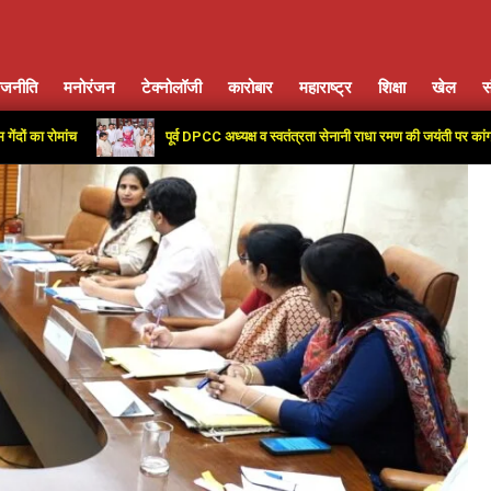
ाजनीति
मनोरंजन
टेक्नोलॉजी
कारोबार
महाराष्ट्र
शिक्षा
खेल
स
Primary
Navigation
ांच
पूर्व DPCC अध्यक्ष व स्वतंत्रता सेनानी राधा रमण की जयंती पर कांग्रेस कार्यालय
Menu