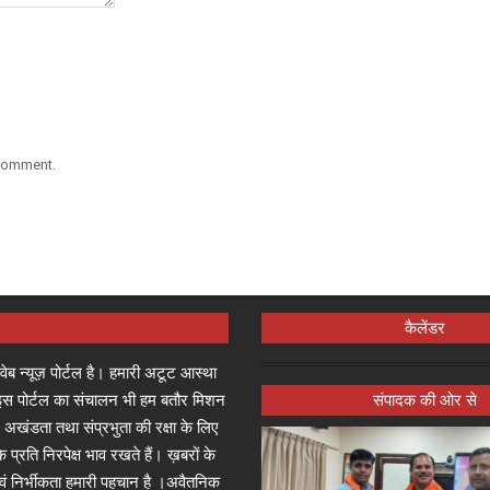
 comment.
कैलेंडर
्ष वेब न्यूज़ पोर्टल है। हमारी अटूट आस्था
जा इस पोर्टल का संचालन भी हम बतौर मिशन
संपादक की ओर से
 अखंडता तथा संप्रभुता की रक्षा के लिए
े प्रति निरपेक्ष भाव रखते हैं। ख़बरों के
 एवं निर्भीकता हमारी पहचान है ।अवैतनिक