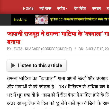
HOME
बड़ी खबर
प्रदेश
देश विदेश
क्राइम
र
पूर्व DPCC अध्यक्ष व स्वतंत्रता सेनानी राधा रमण की जयंती पर 
Breaking:
जापानी राजदूत ने तमन्ना भाटिया के ‘कावाला’ गा
बनाया
BY:
TOTAL KHABARE (CORRESPONDENT)
ON:
AUGUST 19, 2
Listen to this article
तमन्ना भाटिया का “कावाला” गाना अपनी ऊर्जा और उत्साह 
और भाषाओं से परे जोड़ता है। 137 मिलियन से अधिक बार द
भर में धूम मचा दी है। हाल ही में रील वैगन में शामिल होने के 
अंतर सांस्कृतिक से दिल को छू लेने वाले एक वीडियो के 