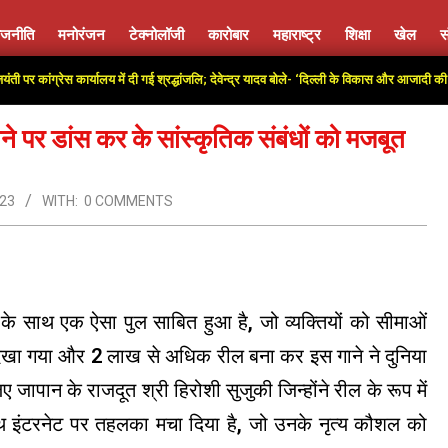
ाजनीति
मनोरंजन
टेक्नोलॉजी
कारोबार
महाराष्ट्र
शिक्षा
खेल
स
Primary
Navigation
कांग्रेस कार्यालय में दी गई श्रद्धांजलि; देवेन्द्र यादव बोले- ‘दिल्ली के विकास और आजादी की लड़ाई 
Menu
ने पर डांस कर के सांस्कृतिक संबंधों को मजबूत
023
WITH:
0 COMMENTS
के साथ एक ऐसा पुल साबित हुआ है, जो व्यक्तियों को सीमाओं
ेखा गया और 2 लाख से अधिक रील बना कर इस गाने ने दुनिया
लिए जापान के राजदूत श्री हिरोशी सुजुकी जिन्होंने रील के रूप में
साथ इंटरनेट पर तहलका मचा दिया है, जो उनके नृत्य कौशल को