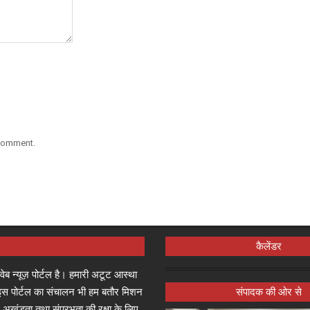
 comment.
कैलेंडर
्ष वेब न्यूज़ पोर्टल है। हमारी अटूट आस्था
जा इस पोर्टल का संचालन भी हम बतौर मिशन
संपादक की ओर से
 अखंडता तथा संप्रभुता की रक्षा के लिए