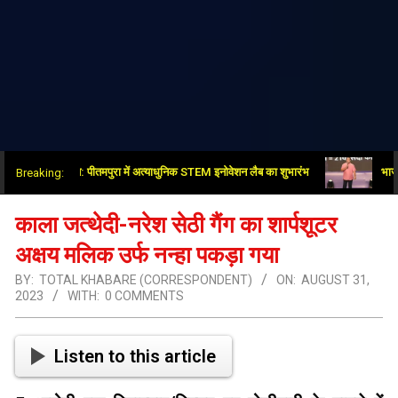
्षेत्र में नई क्रांति: पीतमपुरा में अत्याधुनिक STEM इनोवेशन लैब का शुभारंभ
भाजपा-आरएसएस
Breaking:
काला जत्थेदी-नरेश सेठी गैंग का शार्पशूटर
अक्षय मलिक उर्फ ​​नन्हा पकड़ा गया
BY:
TOTAL KHABARE (CORRESPONDENT)
ON:
AUGUST 31,
2023
WITH:
0 COMMENTS
Listen to this article