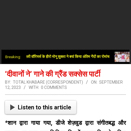
टर दिल्ली वॉरियर्स के हीरो मोनू शुक्ला ने बयां किया अंतिम गेंदों का रोमांच
पूर्व D
Breaking:
‘दीवानों ने’ गाने की ग्रैंड सक्सेस पार्टी
BY:
TOTAL KHABARE (CORRESPONDENT)
ON:
SEPTEMBER
12, 2023
WITH:
0 COMMENTS
Listen to this article
*
शान द्वारा गाया गया, डीजे शेज़वुड द्वारा संगीतबद्ध और