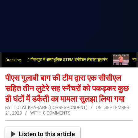
षेत्र में नई क्रांति: पीतमपुरा में अत्याधुनिक STEM इनोवेशन लैब का शुभारंभ
भाजपा-आरएसएस,
Breaking:
पीएस गुलाबी बाग की टीम द्वारा एक सीसीएल
सहित तीन लुटेरे सह स्नैचरों को पकड़कर कुछ
ही घंटों में डकैती का मामला सुलझा लिया गया
BY:
TOTAL KHABARE (CORRESPONDENT)
ON:
SEPTEMBER
21, 2023
WITH:
0 COMMENTS
Listen to this article