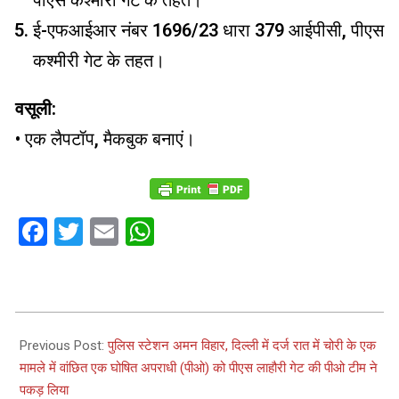
पीएस कश्मीरी गेट के तहत।
ई-एफआईआर नंबर 1696/23 धारा 379 आईपीसी, पीएस
कश्मीरी गेट के तहत।
वसूली:
• एक लैपटॉप, मैकबुक बनाएं।
Facebook
Twitter
Email
WhatsApp
2023-
09-
Previous Post:
पुलिस स्टेशन अमन विहार, दिल्ली में दर्ज रात में चोरी के एक
28
मामले में वांछित एक घोषित अपराधी (पीओ) को पीएस लाहौरी गेट की पीओ टीम ने
पकड़ लिया