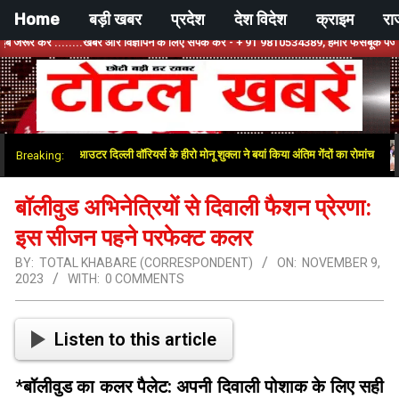
Skip
Home
बड़ी खबर
प्रदेश
देश विदेश
क्राइम
रा
to
ें ........खबर और विज्ञापन के लिए संपर्क करें - + 91 9810534389, हमारे फेसबूक पेज को लाइक करे
content
टोटल
त के बाद आउटर दिल्ली वॉरियर्स के हीरो मोनू शुक्ला ने बयां किया अंतिम गेंदों का रोमांच
Breaking:
खबरें
बॉलीवुड अभिनेत्रियों से दिवाली फैशन प्रेरणा:
इस सीजन पहने परफेक्ट कलर
BY:
TOTAL KHABARE (CORRESPONDENT)
ON:
NOVEMBER 9,
2023
WITH:
0 COMMENTS
Listen to this article
*
बॉलीवुड का कलर पैलेट: अपनी दिवाली पोशाक के लिए सही