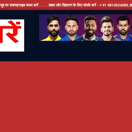
राइब जरूर करें ........खबर और विज्ञापन के लिए संपर्क करें - + 91 9810534389, हमारे फेसबूक पेज