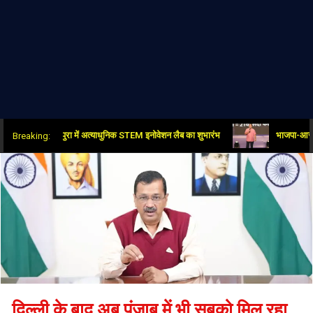
क्रांति: पीतमपुरा में अत्याधुनिक STEM इनोवेशन लैब का शुभारंभ
भाजपा-आरएसएस, मोदी-शाह औ
Breaking:
दिल्ली के बाद अब पंजाब में भी सबको मिल रहा