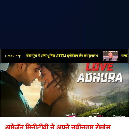
त्र में नई क्रांति: पीतमपुरा में अत्याधुनिक STEM इनोवेशन लैब का शुभारंभ
भाजपा-आरएसएस, म
Breaking:
अमेज़ॅन मिनीटीवी ने अपने नवीनतम रोमांस