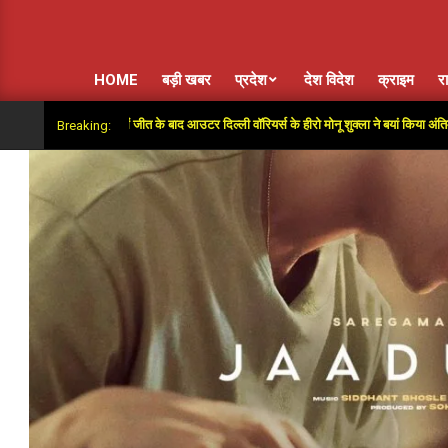
HOME
बड़ी खबर
प्रदेश
देश विदेश
क्राइम
र
ुपर ओवर में जीत के बाद आउटर दिल्ली वॉरियर्स के हीरो मोनू शुक्ला ने बयां किया अंतिम गेंदों का रोमां
Breaking: