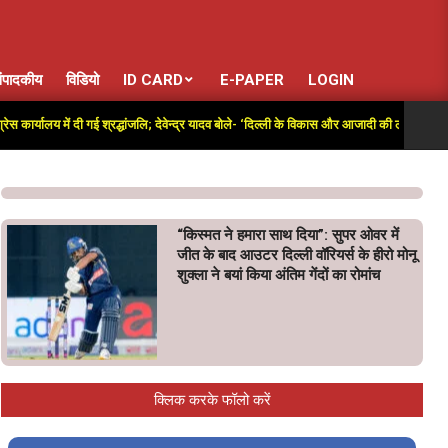
ंपादकीय
विडियो
ID CARD
E-PAPER
LOGIN
ें दी गई श्रद्धांजलि; देवेन्द्र यादव बोले- ‘दिल्ली के विकास और आजादी की लड़ाई में अतुलनीय योगदान’
“किस्मत ने हमारा साथ दिया”: सुपर ओवर में
जीत के बाद आउटर दिल्ली वॉरियर्स के हीरो मोनू
शुक्ला ने बयां किया अंतिम गेंदों का रोमांच
क्लिक करके फॉलो करें