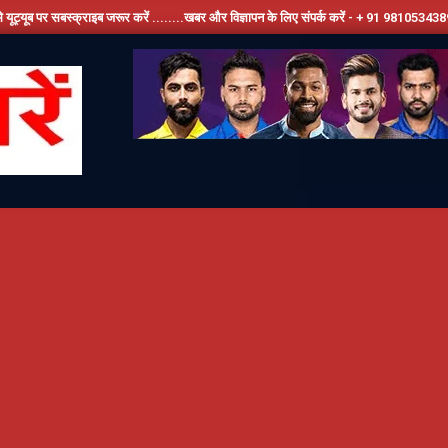
 जरूर करें ........खबर और विज्ञापन के लिए संपर्क करें - + 91 9810534389, हमारे फेसबूक पेज को 