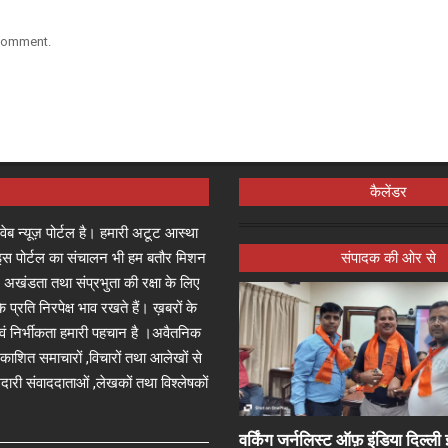
 comment.
कैलेंडर
्ष वेब न्यूज़ पोर्टल है। हमारी अटूट आस्था
जा इस पोर्टल का संचालन भी हम बतौर मिशन
संपादक की ओर से
 अखंडता तथा संप्रभुता की रक्षा के लिए
े प्रति निरपेक्ष भाव रखते हैं। ख़बरों के
 एवं निर्भीकता हमारी पहचान है ।अवैतनिक
प्रकाशित समाचारों ,विचारों तथा आलेखों से
दारी संवाददाताओं ,लेखकों तथा विश्लेषकों
वर्किंग जर्नलिस्ट ऑफ़ इंडिया दिल्