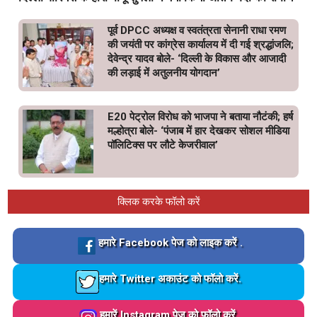
पूर्व DPCC अध्यक्ष व स्वतंत्रता सेनानी राधा रमण
की जयंती पर कांग्रेस कार्यालय में दी गई श्रद्धांजलि;
देवेन्द्र यादव बोले- ‘दिल्ली के विकास और आजादी
की लड़ाई में अतुलनीय योगदान’
E20 पेट्रोल विरोध को भाजपा ने बताया नौटंकी; हर्ष
मल्होत्रा बोले- ‘पंजाब में हार देखकर सोशल मीडिया
पॉलिटिक्स पर लौटे केजरीवाल’
क्लिक करके फॉलो करें
Loading…
हमारे Facebook पेज को लाइक करें .
Loading…
हमारे Twitter अकाउंट को फॉलो करें.
Loading…
हमारें Instagram पेज को फॉलो करें .