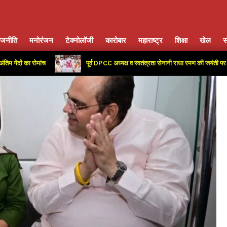
ाजनीति
मनोरंजन
टेक्नोलॉजी
कारोबार
महाराष्ट्र
शिक्षा
खेल
स
Primary
Navigation
रोमांच
पूर्व DPCC अध्यक्ष व स्वतंत्रता सेनानी राधा रमण की जयंती पर कांग्रेस कार्य
Menu