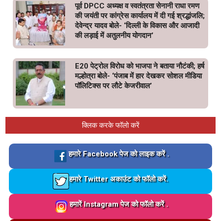
पूर्व DPCC अध्यक्ष व स्वतंत्रता सेनानी राधा रमण
की जयंती पर कांग्रेस कार्यालय में दी गई श्रद्धांजलि;
देवेन्द्र यादव बोले- ‘दिल्ली के विकास और आजादी
की लड़ाई में अतुलनीय योगदान’
E20 पेट्रोल विरोध को भाजपा ने बताया नौटंकी; हर्ष
मल्होत्रा बोले- ‘पंजाब में हार देखकर सोशल मीडिया
पॉलिटिक्स पर लौटे केजरीवाल’
क्लिक करके फॉलो करें
Loading…
हमारे Facebook पेज को लाइक करें .
Loading…
हमारे Twitter अकाउंट को फॉलो करें.
Loading…
हमारें Instagram पेज को फॉलो करें .