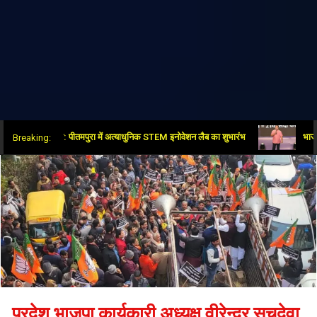
षेत्र में नई क्रांति: पीतमपुरा में अत्याधुनिक STEM इनोवेशन लैब का शुभारंभ
भाजपा-आरएसएस,
Breaking:
प्रदेश भाजपा कार्यकारी अध्यक्ष वीरेन्द्र सचदेवा