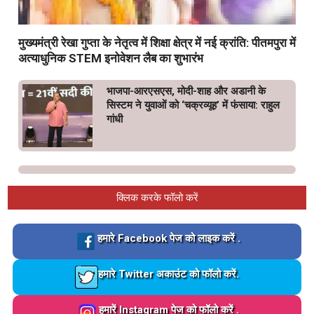
मुख्यमंत्री रेखा गुप्ता के नेतृत्व में शिक्षा क्षेत्र में नई क्रांति: पीतमपुरा में
अत्याधुनिक STEM इनोवेशन लैब का शुभारंभ
भाजपा-आरएसएस, मोदी-शाह और अडानी के
सिस्टम ने युवाओं को ‘चक्रव्यूह’ में फंसाया: राहुल
गांधी
क्लिक करके फॉलो करें
Loading…
हमारे Facebook पेज को लाइक करें .
Loading…
हमारे Twitter अकाउंट को फॉलो करें.
Loading…
हमारें Instagram पेज को फॉलो करें .