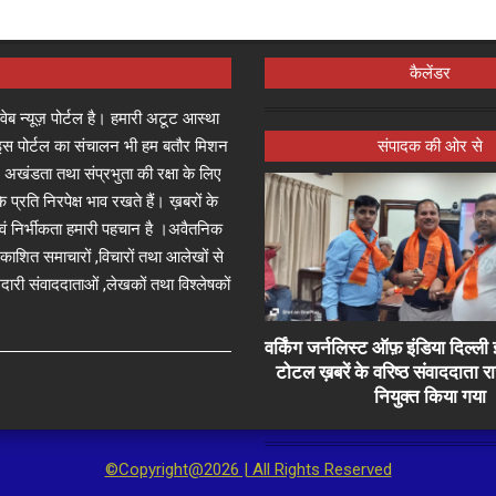
कैलेंडर
्ष वेब न्यूज़ पोर्टल है। हमारी अटूट आस्था
जा इस पोर्टल का संचालन भी हम बतौर मिशन
संपादक की ओर से
 अखंडता तथा संप्रभुता की रक्षा के लिए
े प्रति निरपेक्ष भाव रखते हैं। ख़बरों के
 एवं निर्भीकता हमारी पहचान है ।अवैतनिक
प्रकाशित समाचारों ,विचारों तथा आलेखों से
दारी संवाददाताओं ,लेखकों तथा विश्लेषकों
वर्किंग जर्नलिस्ट ऑफ़ इंडिया दिल्
टोटल ख़बरें के वरिष्ठ संवाददाता 
नियुक्त किया गया
©Copyright@2026 | All Rights Reserved