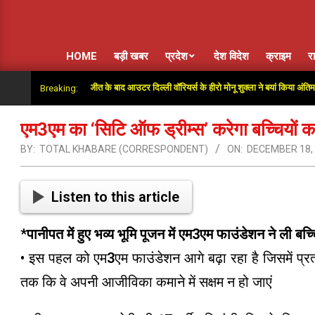
HOME
बड़ी खबर
प्रदेश
देश विदेश
क्राइम
र
या”: सुपर ओवर में जीत के बाद आउटर दिल्ली वॉरियर्स के हीरो मोनू शुक्ला ने बयां किया अंतिम गेंदों का 
Breaking:
एम3एम का ‘सिटि ऑफ ड्रीम्स’ करेगा बच्चियों का
BY:
TOTAL KHABARE (CORRESPONDENT)
ON:
DECEMBER 18,
Listen to this article
*
पानीपत में हुए भव्य भूमि पूजन में एम3एम फाउंडेशन ने ली बच्चि
• इस पहल को एम3एम फाउंडेशन आगे बढ़ा रहा है जिसमें प्रत
तक कि वे अपनी आजीविका कमाने में सक्षम न हो जाएं