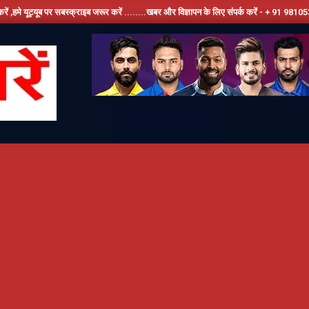
 सबस्क्राइब जरूर करें ........खबर और विज्ञापन के लिए संपर्क करें - + 91 9810534389, हमारे फेस