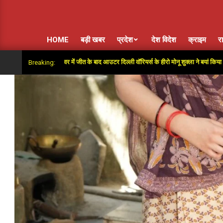
HOME
बड़ी खबर
प्रदेश
देश विदेश
क्राइम
र
 दिया”: सुपर ओवर में जीत के बाद आउटर दिल्ली वॉरियर्स के हीरो मोनू शुक्ला ने बयां किया अंतिम गेंदों
Breaking: