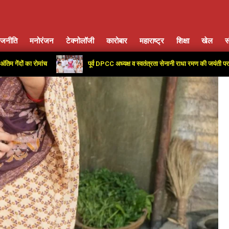
ाजनीति
मनोरंजन
टेक्नोलॉजी
कारोबार
महाराष्ट्र
शिक्षा
खेल
स
Primary
Navigation
 का रोमांच
पूर्व DPCC अध्यक्ष व स्वतंत्रता सेनानी राधा रमण की जयंती पर कांग्रेस क
Menu