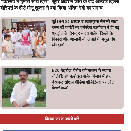
“किस्मत ने हमारा साथ दिया”: सुपर ओवर में जीत के बाद आउटर दिल्ली
वॉरियर्स के हीरो मोनू शुक्ला ने बयां किया अंतिम गेंदों का रोमांच
पूर्व DPCC अध्यक्ष व स्वतंत्रता सेनानी राधा
रमण की जयंती पर कांग्रेस कार्यालय में दी गई
श्रद्धांजलि; देवेन्द्र यादव बोले- ‘दिल्ली के
विकास और आजादी की लड़ाई में अतुलनीय
योगदान’
E20 पेट्रोल विरोध को भाजपा ने बताया
नौटंकी; हर्ष मल्होत्रा बोले- ‘पंजाब में हार
देखकर सोशल मीडिया पॉलिटिक्स पर लौटे
केजरीवाल’
क्लिक करके फॉलो करें