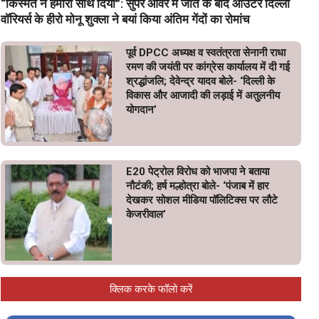
“किस्मत ने हमारा साथ दिया”: सुपर ओवर में जीत के बाद आउटर दिल्ली
वॉरियर्स के हीरो मोनू शुक्ला ने बयां किया अंतिम गेंदों का रोमांच
पूर्व DPCC अध्यक्ष व स्वतंत्रता सेनानी राधा
रमण की जयंती पर कांग्रेस कार्यालय में दी गई
श्रद्धांजलि; देवेन्द्र यादव बोले- ‘दिल्ली के
विकास और आजादी की लड़ाई में अतुलनीय
योगदान’
E20 पेट्रोल विरोध को भाजपा ने बताया
नौटंकी; हर्ष मल्होत्रा बोले- ‘पंजाब में हार
देखकर सोशल मीडिया पॉलिटिक्स पर लौटे
केजरीवाल’
क्लिक करके फॉलो करें