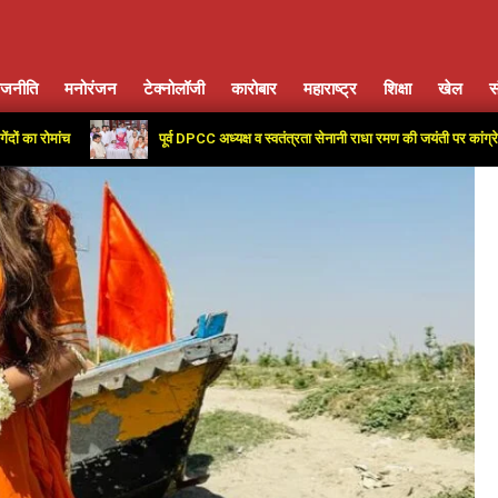
ाजनीति
मनोरंजन
टेक्नोलॉजी
कारोबार
महाराष्ट्र
शिक्षा
खेल
स
Primary
Navigation
च
पूर्व DPCC अध्यक्ष व स्वतंत्रता सेनानी राधा रमण की जयंती पर कांग्रेस कार्यालय म
Menu