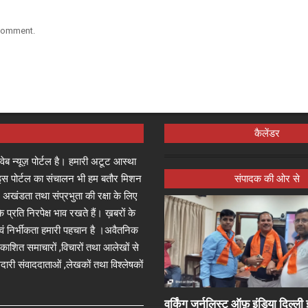
 comment.
कैलेंडर
्ष वेब न्यूज़ पोर्टल है। हमारी अटूट आस्था
जा इस पोर्टल का संचालन भी हम बतौर मिशन
संपादक की ओर से
 अखंडता तथा संप्रभुता की रक्षा के लिए
े प्रति निरपेक्ष भाव रखते हैं। ख़बरों के
 एवं निर्भीकता हमारी पहचान है ।अवैतनिक
प्रकाशित समाचारों ,विचारों तथा आलेखों से
दारी संवाददाताओं ,लेखकों तथा विश्लेषकों
वर्किंग जर्नलिस्ट ऑफ़ इंडिया दिल्