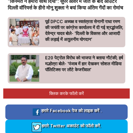
“किस्मत ने हमारा साथ दिया”: सुपर ओवर में जीत के बाद आउटर
दिल्ली वॉरियर्स के हीरो मोनू शुक्ला ने बयां किया अंतिम गेंदों का रोमांच
पूर्व DPCC अध्यक्ष व स्वतंत्रता सेनानी राधा रमण
की जयंती पर कांग्रेस कार्यालय में दी गई श्रद्धांजलि;
देवेन्द्र यादव बोले- ‘दिल्ली के विकास और आजादी
की लड़ाई में अतुलनीय योगदान’
E20 पेट्रोल विरोध को भाजपा ने बताया नौटंकी; हर्ष
मल्होत्रा बोले- ‘पंजाब में हार देखकर सोशल मीडिया
पॉलिटिक्स पर लौटे केजरीवाल’
क्लिक करके फॉलो करें
Loading…
हमारे Facebook पेज को लाइक करें .
Loading…
हमारे Twitter अकाउंट को फॉलो करें.