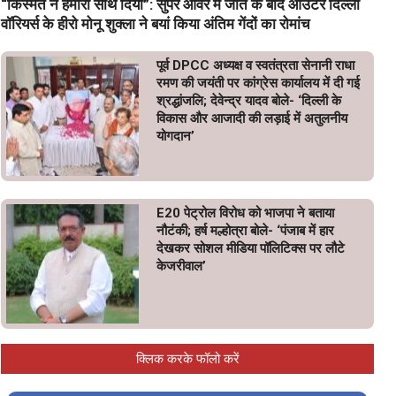
“किस्मत ने हमारा साथ दिया”: सुपर ओवर में जीत के बाद आउटर दिल्ली
वॉरियर्स के हीरो मोनू शुक्ला ने बयां किया अंतिम गेंदों का रोमांच
पूर्व DPCC अध्यक्ष व स्वतंत्रता सेनानी राधा
रमण की जयंती पर कांग्रेस कार्यालय में दी गई
श्रद्धांजलि; देवेन्द्र यादव बोले- ‘दिल्ली के
विकास और आजादी की लड़ाई में अतुलनीय
योगदान’
E20 पेट्रोल विरोध को भाजपा ने बताया
नौटंकी; हर्ष मल्होत्रा बोले- ‘पंजाब में हार
देखकर सोशल मीडिया पॉलिटिक्स पर लौटे
केजरीवाल’
क्लिक करके फॉलो करें