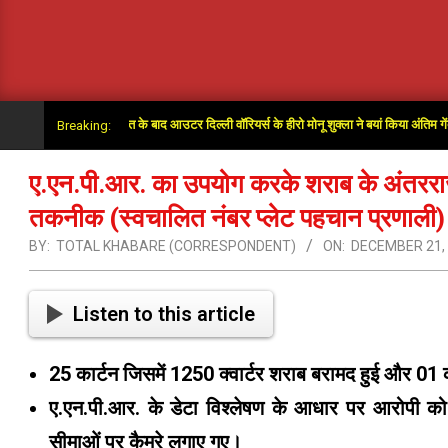
र ओवर में जीत के बाद आउटर दिल्ली वॉरियर्स के हीरो मोनू शुक्ला ने बयां किया अंतिम गेंदों का रोमांच
Breaking:
ए.एन.पी.आर. का उपयोग करके शराब के अंतरराज्
तकनीक (स्वचालित नंबर प्लेट पहचान प्रणाली) विश
BY:
TOTAL KHABARE (CORRESPONDENT)
ON:
DECEMBER 21,
Listen to this article
25 कार्टन जिसमें 1250 क्वार्टर शराब बरामद हुई और 01
ए.एन.पी.आर. के डेटा विश्लेषण के आधार पर आरोपी को 
सीमाओं पर कैमरे लगाए गए।