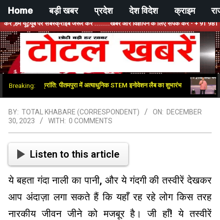
Skip
Home
बड़ी खबर
प्रदेश
देश विदेश
क्राइम
रा
to
्यूब पर सबस्क्राइब जरूर करें ........खबर और विज्ञापन के लिए संपर्क करें - + 91 9810534389, हम
content
टोटल
िक्षा क्षेत्र में नई क्रांति: पीतमपुरा में अत्याधुनिक STEM इनोवेशन लैब का शुभारंभ
भाजपा-
Breaking:
खबरें
BY:
TOTAL KHABARE (CORRESPONDENT)
ON:
DECEMBER
30, 2023
WITH:
0 COMMENTS
Listen to this article
ये बहता गंदा नाली का पानी, और ये गंदगी की तस्वीरें देखकर
आप अंदाज़ा लगा सकते हैं कि यहाँ रह रहे लोग किस तरह
नारकीय जीवन जीने को मजबूर है। जी हाँ! ये तस्वीरें