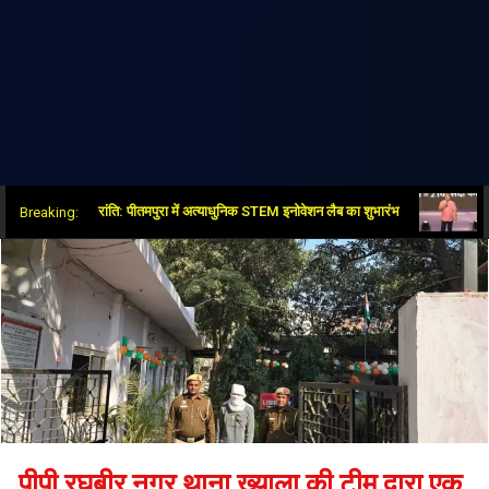
षा क्षेत्र में नई क्रांति: पीतमपुरा में अत्याधुनिक STEM इनोवेशन लैब का शुभारंभ
भाजपा-आरए
Breaking:
पीपी रघुबीर नगर थाना ख्याला की टीम द्वारा एक