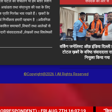
जा इस पोर्टल का संचालन भी हम बतौर मिशन
संपादक की ओर से
 अखंडता तथा संप्रभुता की रक्षा के लिए
े प्रति निरपेक्ष भाव रखते हैं। ख़बरों के
 एवं निर्भीकता हमारी पहचान है ।अवैतनिक
प्रकाशित समाचारों ,विचारों तथा आलेखों से
दारी संवाददाताओं ,लेखकों तथा विश्लेषकों
वर्किंग जर्नलिस्ट ऑफ़ इंडिया दिल्
टोटल ख़बरें के वरिष्ठ संवाददाता 
नियुक्त किया गया
©Copyright@2026 | All Rights Reserved
ENT) - FRI AUG 7TH 16:07:19
“किस्मत ने हमारा सा