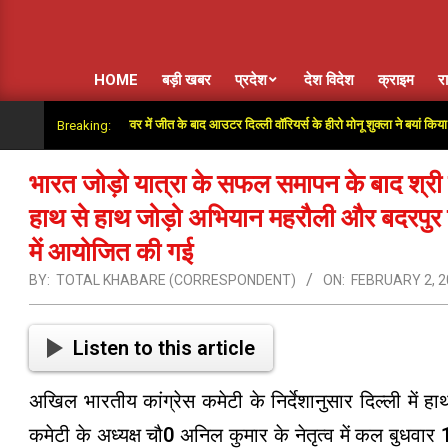
HOME
बड़ी खबर
प्रदेश
देश विदेश
क्राइम
र
ाथ दिया”: सुपर ओवर में जीत के बाद आउटर दिल्ली वॉरियर्स के हीरो मोनू शुक्ला ने बयां किया अंतिम गेंद
Breaking:
भारत जोड़ो यात्रा के सफल समापन के बाद श्री रा
हाथ से हाथ जोड़ो अभियान महरौली और बदरपुर ज
में आयोजित की गई
BY:
TOTAL KHABARE (CORRESPONDENT)
ON:
FEBRUARY 2, 2
Listen to this article
अखिल भारतीय कांग्रेस कमेटी के निर्देशानुसार दिल्ली में 
कमेटी के अध्यक्ष चौ0 अनिल कुमार के नेतृत्व में कल बुधवार