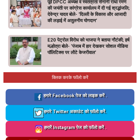
पूर्व DPCC अध्यक्ष व स्वतंत्रता सेनानी राधा रमण
की जयंती पर कांग्रेस कार्यालय में दी गई श्रद्धांजलि;
देवेन्द्र यादव बोले- ‘दिल्ली के विकास और आजादी
की लड़ाई में अतुलनीय योगदान’
E20 पेट्रोल विरोध को भाजपा ने बताया नौटंकी; हर्ष
मल्होत्रा बोले- ‘पंजाब में हार देखकर सोशल मीडिया
पॉलिटिक्स पर लौटे केजरीवाल’
क्लिक करके फॉलो करें
Loading…
हमारे Facebook पेज को लाइक करें .
Loading…
हमारे Twitter अकाउंट को फॉलो करें.
Loading…
हमारें Instagram पेज को फॉलो करें .