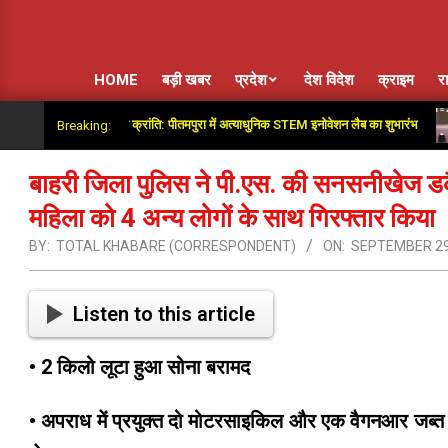
HOME
बड़ी खबर
प्रदेश
देश विदेश
क्राइम
र
में शिक्षा क्षेत्र में नई क्रांति: पीतमपुरा में अत्याधुनिक STEM इनोवेशन लैब का शुभारंभ
भा
Breaking:
बाहरी जिला पुलिस ने पी.एस. की सनसनीखेज डक
महिला को 4 अन्य लोगों के साथ गिरफ्तार किया
BY:
TOTAL KHABARE (CORRESPONDENT)
ON:
SEPTEMBER 29
Listen to this article
• 2 किलो लूटा हुआ सोना बरामद
• अपराध में प्रयुक्त दो मोटरसाइकिल और एक वैगनआर जब्त।