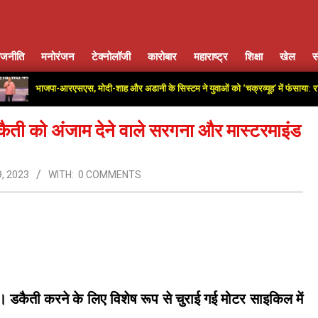
ाजनीति
मनोरंजन
टेक्नोलॉजी
कारोबार
महाराष्ट्र
शिक्षा
खेल
स
Primary
Navigation
जपा-आरएसएस, मोदी-शाह और अडानी के सिस्टम ने युवाओं को ‘चक्रव्यूह’ में फंसाया: राहुल गांधी
Menu
ैती को अंजाम देने वाले सरगना और मास्टरमाइंड
, 2023
WITH:
0 COMMENTS
 डकैती करने के लिए विशेष रूप से चुराई गई मोटर साइकिल में