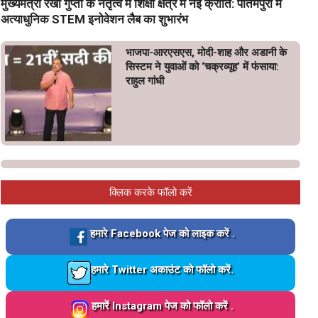
मुख्यमंत्री रेखा गुप्ता के नेतृत्व में शिक्षा क्षेत्र में नई क्रांति: पीतमपुरा में
अत्याधुनिक STEM इनोवेशन लैब का शुभारंभ
भाजपा-आरएसएस, मोदी-शाह और अडानी के
सिस्टम ने युवाओं को ‘चक्रव्यूह’ में फंसाया:
राहुल गांधी
क्लिक करके फॉलो करें
Loading…
हमारे Facebook पेज को लाइक करें .
Loading…
हमारे Twitter अकाउंट को फॉलो करें.
Loading…
हमारें Instagram पेज को फॉलो करें .