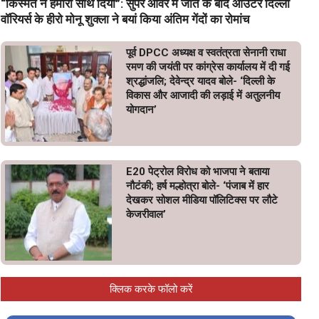
“किस्मत ने हमारा साथ दिया”: सुपर ओवर में जीत के बाद आउटर दिल्ली
वॉरियर्स के हीरो मोनू शुक्ला ने बयां किया अंतिम गेंदों का रोमांच
पूर्व DPCC अध्यक्ष व स्वतंत्रता सेनानी राधा
रमण की जयंती पर कांग्रेस कार्यालय में दी गई
श्रद्धांजलि; देवेन्द्र यादव बोले- ‘दिल्ली के
विकास और आजादी की लड़ाई में अतुलनीय
योगदान’
E20 पेट्रोल विरोध को भाजपा ने बताया
नौटंकी; हर्ष मल्होत्रा बोले- ‘पंजाब में हार
देखकर सोशल मीडिया पॉलिटिक्स पर लौटे
केजरीवाल’
क्लिक करके फॉलो करें