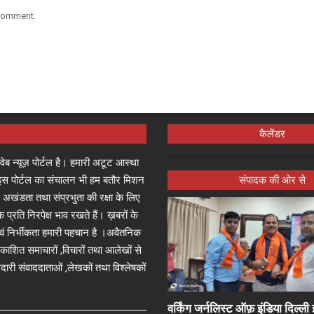
 comment.
कैलेंडर
्ष वेब न्यूज़ पोर्टल है। हमारी अटूट आस्था
जा इस पोर्टल का संचालन भी हम बतौर मिशन
संपादक की ओर से
 अखंडता तथा संप्रभुता की रक्षा के लिए
े प्रति निरपेक्ष भाव रखते हैं। ख़बरों के
 एवं निर्भीकता हमारी पहचान है ।अवैतनिक
प्रकाशित समाचारों ,विचारों तथा आलेखों से
दारी संवाददाताओं ,लेखकों तथा विश्लेषकों
वर्किंग जर्नलिस्ट ऑफ़ इंडिया दिल्