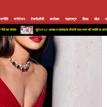
ाजनीति
मनोरंजन
टेक्नोलॉजी
कारोबार
महाराष्ट्र
शिक्षा
खेल
स
Primary
Navigation
मांच
पूर्व DPCC अध्यक्ष व स्वतंत्रता सेनानी राधा रमण की जयंती पर कांग्रेस कार्या
Menu