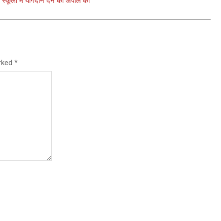
ए स्कूलों में योगदान देने की अपील की
arked
*