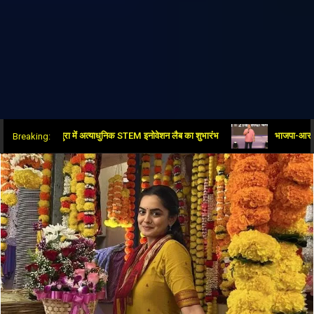
ें नई क्रांति: पीतमपुरा में अत्याधुनिक STEM इनोवेशन लैब का शुभारंभ
भाजपा-आरएसएस, मोदी-
Breaking: