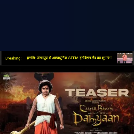
क्षा क्षेत्र में नई क्रांति: पीतमपुरा में अत्याधुनिक STEM इनोवेशन लैब का शुभारंभ
भाजपा-आ
Breaking: