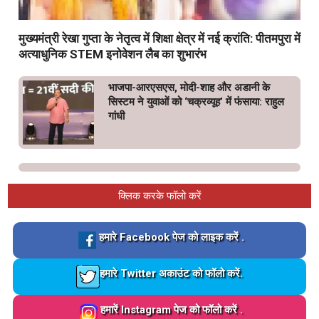
मुख्यमंत्री रेखा गुप्ता के नेतृत्व में शिक्षा क्षेत्र में नई क्रांति: पीतमपुरा में
अत्याधुनिक STEM इनोवेशन लैब का शुभारंभ
भाजपा-आरएसएस, मोदी-शाह और अडानी के
सिस्टम ने युवाओं को ‘चक्रव्यूह’ में फंसाया: राहुल
गांधी
क्लिक करके फॉलो करें
Loading…
हमारे Facebook पेज को लाइक करें .
Loading…
हमारे Twitter अकाउंट को फॉलो करें.
Loading…
हमारें Instagram पेज को फॉलो करें .