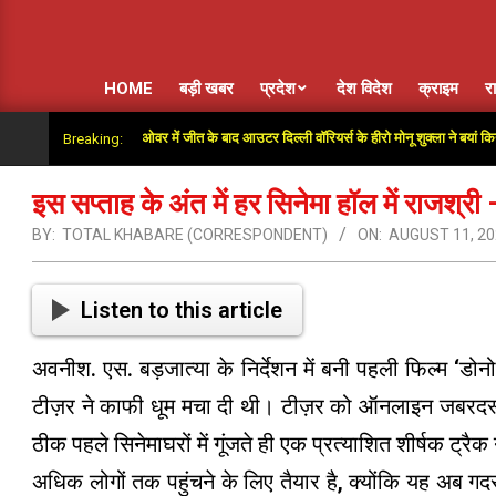
HOME
बड़ी खबर
प्रदेश
देश विदेश
क्राइम
र
ा साथ दिया”: सुपर ओवर में जीत के बाद आउटर दिल्ली वॉरियर्स के हीरो मोनू शुक्ला ने बयां किया अंतिम ग
Breaking:
इस सप्ताह के अंत में हर सिनेमा हॉल में राजश्र
BY:
TOTAL KHABARE (CORRESPONDENT)
ON:
AUGUST 11, 2
Listen to this article
अवनीश. एस. बड़जात्या के निर्देशन में बनी पहली फिल्म ‘
टीज़र ने काफी धूम मचा दी थी। टीज़र को ऑनलाइन जबरदस्त
ठीक पहले सिनेमाघरों में गूंजते ही एक प्रत्याशित शीर्षक ट्रै
अधिक लोगों तक पहुंचने के लिए तैयार है, क्योंकि यह अब ग