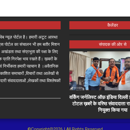
कैलेंडर
्ष वेब न्यूज़ पोर्टल है। हमारी अटूट आस्था
जा इस पोर्टल का संचालन भी हम बतौर मिशन
संपादक की ओर से
 अखंडता तथा संप्रभुता की रक्षा के लिए
े प्रति निरपेक्ष भाव रखते हैं। ख़बरों के
 एवं निर्भीकता हमारी पहचान है ।अवैतनिक
प्रकाशित समाचारों ,विचारों तथा आलेखों से
दारी संवाददाताओं ,लेखकों तथा विश्लेषकों
वर्किंग जर्नलिस्ट ऑफ़ इंडिया दिल्
टोटल ख़बरें के वरिष्ठ संवाददाता 
नियुक्त किया गया
©Copyright@2026 | All Rights Reserved