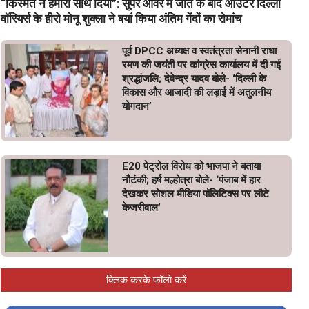
“किस्मत ने हमारा साथ दिया”: सुपर ओवर में जीत के बाद आउटर दिल्ली
वॉरियर्स के हीरो मोनू शुक्ला ने बयां किया अंतिम गेंदों का रोमांच
पूर्व DPCC अध्यक्ष व स्वतंत्रता सेनानी राधा
रमण की जयंती पर कांग्रेस कार्यालय में दी गई
श्रद्धांजलि; देवेन्द्र यादव बोले- ‘दिल्ली के
विकास और आजादी की लड़ाई में अतुलनीय
योगदान’
E20 पेट्रोल विरोध को भाजपा ने बताया
नौटंकी; हर्ष मल्होत्रा बोले- ‘पंजाब में हार
देखकर सोशल मीडिया पॉलिटिक्स पर लौटे
केजरीवाल’
क्लिक करके फॉलो करें