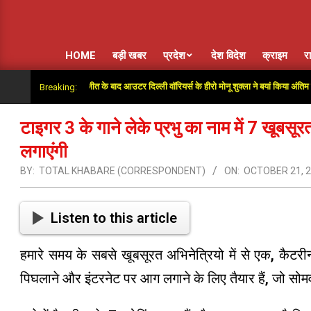
HOME
बड़ी खबर
प्रदेश
देश विदेश
क्राइम
र
: सुपर ओवर में जीत के बाद आउटर दिल्ली वॉरियर्स के हीरो मोनू शुक्ला ने बयां किया अंतिम गेंदों का रोम
Breaking:
टाइगर 3 के गाने लेके प्रभु का नाम में 7 खूब
लगाएंगी
BY:
TOTAL KHABARE (CORRESPONDENT)
ON:
OCTOBER 21, 
Listen to this article
हमारे समय के सबसे खूबसूरत अभिनेत्रियो में से एक, कैटरी
पिघलाने और इंटरनेट पर आग लगाने के लिए तैयार हैं, जो सोम