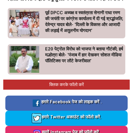
पूर्व DPCC अध्यक्ष व स्वतंत्रता सेनानी राधा रमण
की जयंती पर कांग्रेस कार्यालय में दी गई श्रद्धांजलि;
देवेन्द्र यादव बोले- ‘दिल्ली के विकास और आजादी
की लड़ाई में अतुलनीय योगदान’
E20 पेट्रोल विरोध को भाजपा ने बताया नौटंकी; हर्ष
मल्होत्रा बोले- ‘पंजाब में हार देखकर सोशल मीडिया
पॉलिटिक्स पर लौटे केजरीवाल’
क्लिक करके फॉलो करें
Loading…
हमारे Facebook पेज को लाइक करें .
Loading…
हमारे Twitter अकाउंट को फॉलो करें.
Loading…
हमारें Instagram पेज को फॉलो करें .