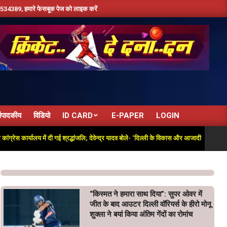
ारे फेसबूक पेज को लाइक करें ,हमे यूट्यूब पर सबस्क्राइब जरूर करें,दिन भर की तमाम छोटी बड़ी खबरो
ंपादकीय
विडियो
ID CARD
E-PAPER
LOGIN
स कार्यालय में दी गई श्रद्धांजलि; देवेन्द्र यादव बोले- ‘दिल्ली के विकास और आजादी की लड़ाई में अतु
“किस्मत ने हमारा साथ दिया”: सुपर ओवर में
जीत के बाद आउटर दिल्ली वॉरियर्स के हीरो मोनू
शुक्ला ने बयां किया अंतिम गेंदों का रोमांच