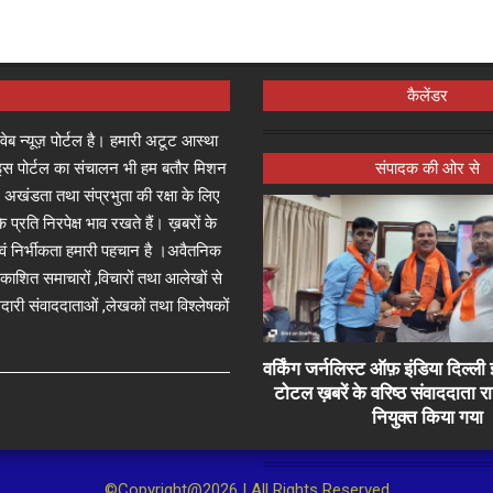
कैलेंडर
्ष वेब न्यूज़ पोर्टल है। हमारी अटूट आस्था
जा इस पोर्टल का संचालन भी हम बतौर मिशन
संपादक की ओर से
 अखंडता तथा संप्रभुता की रक्षा के लिए
े प्रति निरपेक्ष भाव रखते हैं। ख़बरों के
 एवं निर्भीकता हमारी पहचान है ।अवैतनिक
प्रकाशित समाचारों ,विचारों तथा आलेखों से
दारी संवाददाताओं ,लेखकों तथा विश्लेषकों
वर्किंग जर्नलिस्ट ऑफ़ इंडिया दिल्
टोटल ख़बरें के वरिष्ठ संवाददाता 
नियुक्त किया गया
©Copyright@2026 | All Rights Reserved