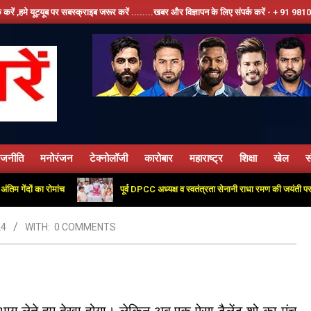
्यूब पर सबस्क्राइब जरूर करें ........खबर और विज्ञापन के लिए संपर्क करें - + 91 9810534389, हम
ाजनीति
मनोरंजन
टेक्नोलॉजी
कारोबार
महाराष्ट्र
शिक्षा
खेल
स
Primary
Navigation
दों का रोमांच
पूर्व DPCC अध्यक्ष व स्वतंत्रता सेनानी राधा रमण की जयंती पर कांग्रे
Menu
24
WITH:
0 COMMENTS