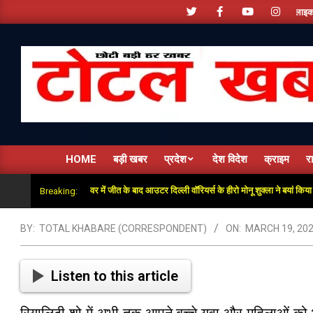
Skip
खबर और विज्ञापन के लिए संपर्क करें - + 91 9810534389, हमारे फेसबूक पेज को लाइक करें ,हमे यूट
to
content
टोटल
खबरें
HOME
बड़ी खबर
प्रदेश
देश विदेश
क्राइम
र
साथ दिया”: सुपर ओवर में जीत के बाद आउटर दिल्ली वॉरियर्स के हीरो मोनू शुक्ला ने बयां किया अंतिम गें
Breaking:
BY:
TOTAL KHABARE (CORRESPONDENT)
ON:
MARCH 19, 20
Listen to this article