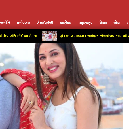
ाजनीति
मनोरंजन
टेक्नोलॉजी
कारोबार
महाराष्ट्र
शिक्षा
खेल
स
Primary
Navigation
गेंदों का रोमांच
पूर्व DPCC अध्यक्ष व स्वतंत्रता सेनानी राधा रमण की जयंती पर कांग
Menu